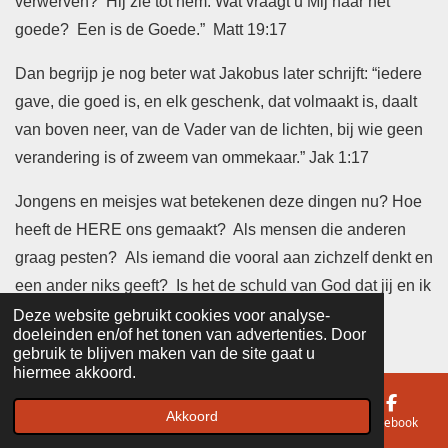
verwerven? Hij zie tot hem: Wat vraagt u Mij naar het
goede? Een is de Goede.” Matt 19:17
Dan begrijp je nog beter wat Jakobus later schrijft: “iedere
gave, die goed is, en elk geschenk, dat volmaakt is, daalt
van boven neer, van de Vader van de lichten, bij wie geen
verandering is of zweem van ommekaar.” Jak 1:17
Jongens en meisjes wat betekenen deze dingen nu? Hoe
heeft de HERE ons gemaakt? Als mensen die anderen
graag pesten? Als iemand die vooral aan zichzelf denkt en
een ander niks geeft? Is het de schuld van God dat jij en ik
ook steeds weer verkeerde dingen doen, denken en
Deze website gebruikt cookies voor analyse-
doeleinden en/of het tonen van advertenties. Door
voelen?
gebruik te blijven maken van de site gaat u
hiermee akkoord.
Nee, dat kan niet! De Here God is goed! Helemaal goed.
Hij is het ook die alles gemaakt heeft. Hij wilde en kon
Akkoord
E-mailadres
Telefoonnummer
Kaart
Facebook
daarom alleen maar een helemaal goede wereld maken.