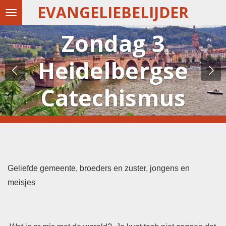
EVANGELIEBELIJDER
Ga
direct
Zondag 3
naar
de
Heidelbergse
hoofdinhoud
Catechismus
Geliefde gemeente, broeders en zuster, jongens en
meisjes