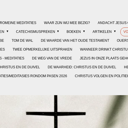
/ROMEINE MEDITATIES
WAAR ZIJN WIJ MEE BEZIG?
ANDACHT JESUS 
KEN
CATECHISMUSPREKEN
BOEKEN
ARTIKELEN
V
BE
TOM DE WAL
DE WAARDE VAN HET OUDE TESTAMENT
OUERS
IES
TWEE OPMERKELIJKE UITSPRAKEN
WANNEER DRINKT CHRISTUS
 - MEDITATIES
DE WEG VAN DE VREDE
JEZUS IN ONZE PLAATS GE
HRISTUS EN DE DUIVEL
DE WAARHEID: CHRISTUS EN DE DUIVEL
HE
ATIES/MEDITASIES RONDOM PASEN 2026
CHRISTUS VOLGEN EN POLITI