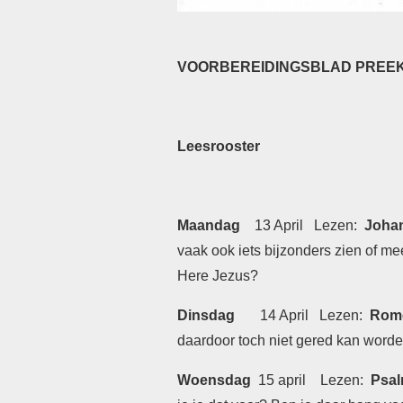
VOORBEREIDINGSBLAD PREEK
Leesrooster
Maandag
13 April Lezen:
Johan
vaak ook iets bijzonders zien of me
Here Jezus?
Dinsdag
14 April Lezen:
Rome
daardoor toch niet gered kan word
Woensdag
15 april Lezen:
Psa