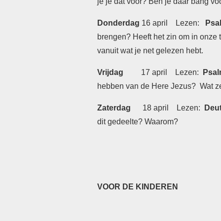
je je dat voor? Ben je daar bang 
Donderdag
16 april Lezen:
Psal
brengen? Heeft het zin om in onze t
vanuit wat je net gelezen hebt.
Vrijdag
17 april Lezen:
Psal
hebben van de Here Jezus? Wat zeg
Zaterdag
18 april Lezen:
Deu
dit gedeelte? Waarom?
VOOR DE KINDEREN