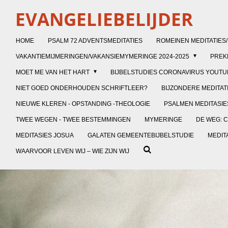
Ga
EVANGELIEBELIJDER
direct
naar
HOME
PSALM 72 ADVENTSMEDITATIES
ROMEINEN MEDITATIES
de
VAKANTIEMIJMERINGEN/VAKANSIEMYMERINGE 2024-2025
PRE
hoofdinhoud
MOET ME VAN HET HART
BIJBELSTUDIES CORONAVIRUS YOUTU
NIET GOED ONDERHOUDEN SCHRIFTLEER?
BIJZONDERE MEDITAT
NIEUWE KLEREN - OPSTANDING -THEOLOGIE
PSALMEN MEDITASIES
TWEE WEGEN - TWEE BESTEMMINGEN
MYMERINGE
DE WEG: C
MEDITASIES JOSUA
GALATEN GEMEENTEBIJBELSTUDIE
MEDIT
WAARVOOR LEVEN WIJ – WIE ZIJN WIJ