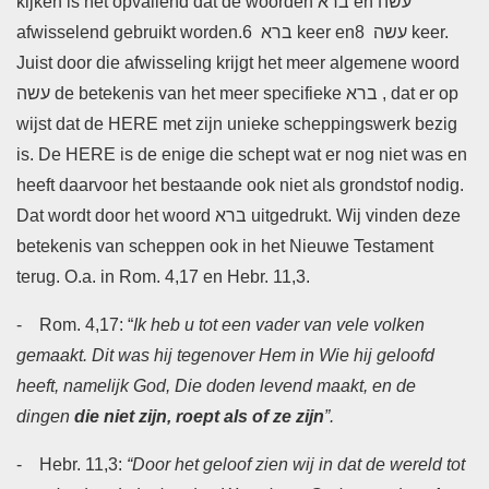
kijken is het opvallend dat de woorden
ברא
en
עשה
afwisselend gebruikt worden.
ברא
6 keer en
8 keer.
עשה
Juist door die afwisseling krijgt het meer algemene woord
עשה
de betekenis van het meer specifieke
ברא
, dat er op
wijst dat de HERE met zijn unieke scheppingswerk bezig
is. De HERE is de enige die schept wat er nog niet was en
heeft daarvoor het bestaande ook niet als grondstof nodig.
Dat wordt door het woord
ברא
uitgedrukt. Wij vinden deze
betekenis van scheppen ook in het Nieuwe Testament
terug. O.a. in Rom. 4,17 en Hebr. 11,3.
- Rom. 4,17: “
Ik heb u tot een vader van vele volken
gemaakt. Dit was hij tegenover Hem in Wie hij geloofd
heeft, namelijk God, Die doden levend maakt, en de
dingen
die niet zijn, roept als of ze zijn
”.
- Hebr. 11,3:
“Door het geloof zien wij in dat de wereld tot