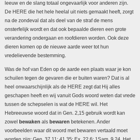
leeuw en de slang totaal ongevaarlijk voor anderen zijn.
De HERE die het hele heelal uit niets gemaakt heeft, zorgt
na de zondeval dat als deel van de straf de mens
onsterfelijk wordt en dat ook bepaalde dieren een grote
verandering ondergaan en roofdieren worden. Ook deze
dieren komen op de nieuwe aarde weer tot hun
vredelievende bestemming.
Was de hof van Eden op de aarde een plaats waar je kon
schuilen tegen de gevaren die er buiten waren? Dat is al
heel onwaarschijnlijk als de HERE zegt dat Hij alles
geschapen heeft en wij vanuit Gods woord weten dat vrede
tussen de schepselen is wat de HERE wil. Het
Hebreeuwse woord dat in Gen. 2,15 gebruik wordt kan
zowel
bewaken
als
bewaren
betekenen. Ander
voorbeelden waar dit woord met bewaren vertaald moet
worden zijn: Gen. 37,11; 41,35; Ex. 22,6; 1Sam. 9,24. Het