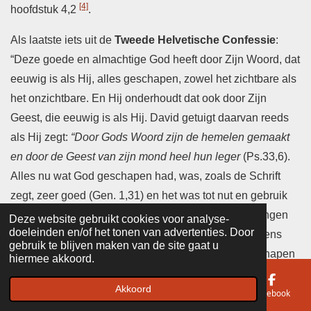
[4]
hoofdstuk 4,2
.
Als laatste iets uit de
Tweede Helvetische Confessie
:
“Deze goede en almachtige God heeft door Zijn Woord, dat
eeuwig is als Hij, alles geschapen, zowel het zichtbare als
het onzichtbare. En Hij onderhoudt dat ook door Zijn
Geest, die eeuwig is als Hij. David getuigt daarvan reeds
als Hij zegt:
“Door Gods Woord zijn de hemelen gemaakt
en door de Geest van zijn mond heel hun leger
(Ps.33,6).
Alles nu wat God geschapen had, was, zoals de Schrift
zegt, zeer goed (Gen. 1,31) en het was tot nut en gebruik
van de mens geschapen. Ja, wij stellen dat al die dingen
Deze website gebruikt cookies voor analyse-
doeleinden en/of het tonen van advertenties. Door
één oorsprong hebben. …….. Wat vervolgens de mens
gebruik te blijven maken van de site gaat u
betreft, zegt de Schrift dat hij in het begin goed geschapen
hiermee akkoord.
is, naar Gods beeld en gelijkenis; dat God hem een plaats
Akkoord
gaf in het paradijs en alles aan hem onderwierp (Gen.
E-mailadres
Telefoonnummer
Kaart
Facebook