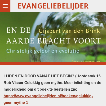
EVANGELIEBELIJDER
Ga
direct
naar
de
hoofdinhoud
LIJDEN EN DOOD VANAF HET BEGIN?
(Hoofdstuk 15
Rob Visser Gelukkig geen mythe. Meer inlichting en de
mogelijkheid om dit boek te bestellen zie:
https://www.evangeliebelijden.nl/boeken/gelukkig-
geen-mythe-1