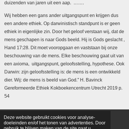
duizenden van jaren uit een aap. …….
Wij hebben een gans ander uitgangspunt en krijgen dus
een andere ethiek. Op darwinistisch standpunt is er geen
ethiek in eigenlijke zin. Door het geloof verstaan wij, dat de
mens geschapen is naar Gods beeld. Hij is Gods geslacht ,
Hand 17:28. Dit moet vooropgaan en vaststaan bij onze
beschouwing van de mens. Elke beschouwing gaat uit van
een axioma, uitgangspunt, geloofsstelling, hypothese. Ook
Darwin: zijn geloofsstelling is: de mens is een ontwikkeld
dier. Wij: de mens is beeld van God.” H. Bavinck
Gereformeerde Ethiek Kokboekencentrum Utrecht 2019 p.
54
Deze website gebruikt cookies voor analyse-
© 2017 - 2026 evangeliebelijder
doeleinden en/of het tonen van advertenties. Door
gebruik te blijven maken van de site gaat u