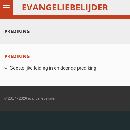
EVANGELIEBELIJDER
Ga
direct
naar
PREDIKING
de
hoofdinhoud
PREDIKING
Geestelijke leiding in en door de prediking
© 2017 - 2026 evangeliebelijder