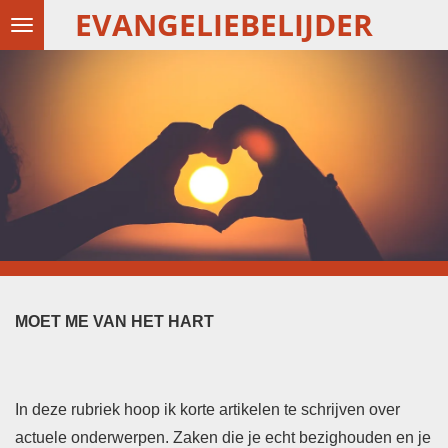
EVANGELIEBELIJDER
Ga
direct
naar
de
hoofdinhoud
MOET ME VAN HET HART
In deze rubriek hoop ik korte artikelen te schrijven over
actuele onderwerpen. Zaken die je echt bezighouden en je