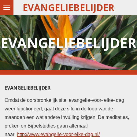
EVANGELIEBELIJDER
Ga
direct
naar
de
EVANGELIEBELIJDER
hoofdinhoud
EVANGELIEBELIJDER
Omdat de oorspronkelijk site evangelie-voor- elke- dag
weer functioneert, gaat deze site in de loop van de
maanden een wat andere invulling krijgen. De meditaties,
preken en Bijbelstudies gaan allemaal
naar:
http://www.evangelie-voor-elke-dag.nl/