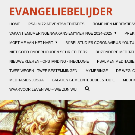
Ga
EVANGELIEBELIJDER
direct
naar
HOME
PSALM 72 ADVENTSMEDITATIES
ROMEINEN MEDITATIES
de
VAKANTIEMIJMERINGEN/VAKANSIEMYMERINGE 2024-2025
PRE
hoofdinhoud
MOET ME VAN HET HART
BIJBELSTUDIES CORONAVIRUS YOUTU
NIET GOED ONDERHOUDEN SCHRIFTLEER?
BIJZONDERE MEDITAT
NIEUWE KLEREN - OPSTANDING -THEOLOGIE
PSALMEN MEDITASIES
TWEE WEGEN - TWEE BESTEMMINGEN
MYMERINGE
DE WEG: C
MEDITASIES JOSUA
GALATEN GEMEENTEBIJBELSTUDIE
MEDIT
WAARVOOR LEVEN WIJ – WIE ZIJN WIJ