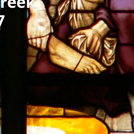
preek
7