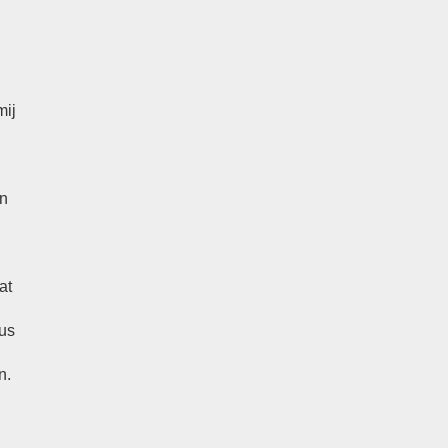
mij
an
at
zus
n.