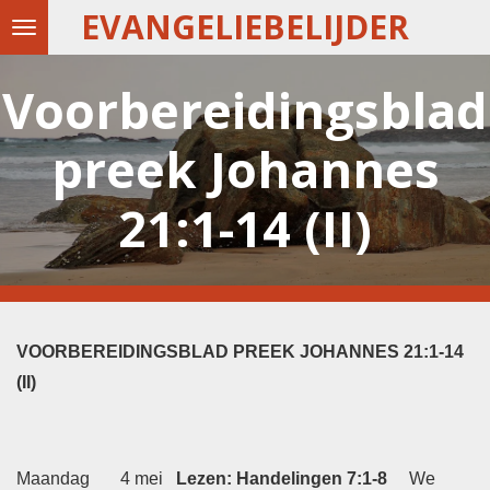
EVANGELIEBELIJDER
Ga
direct
naar
Voorbereidingsblad
de
preek Johannes
hoofdinhoud
21:1-14 (II)
VOORBEREIDINGSBLAD PREEK JOHANNES 21:1-14
(II)
Maandag 4 mei
Lezen: Handelingen 7:1-8
We