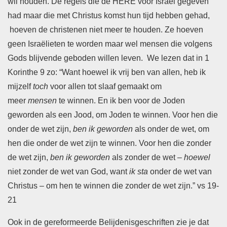
wil houden. De regels die de HERE voor Israël gegeven
had maar die met Christus komst hun tijd hebben gehad,
hoeven de christenen niet meer te houden. Ze hoeven
geen Israëlieten te worden maar wel mensen die volgens
Gods blijvende geboden willen leven. We lezen dat in 1
Korinthe 9 zo: “Want hoewel ik vrij ben van allen, heb ik
mijzelf
toch
voor allen tot ​slaaf​ gemaakt om
meer
mensen
te winnen. En ik ben voor de ​Joden​
geworden als een ​Jood, om ​Joden​ te winnen. Voor hen die
onder de wet zijn,
ben ik geworden
als onder de wet, om
hen die onder de wet zijn te winnen. Voor hen die zonder
de wet zijn,
ben ik geworden
als zonder de wet –
hoewel
niet zonder de wet van God, want
ik sta
onder de wet van ​
Christus​ – om hen te winnen die zonder de wet zijn.” vs 19-
21
Ook in de gereformeerde Belijdenisgeschriften zie je dat