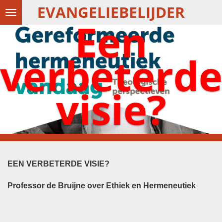
EVANGELIEBELIJDER
Ga
Een
direct
naar
verbeterd
de
hoofdinhoud
visie?
EEN VERBETERDE VISIE?
Professor de Bruijne over Ethiek en Hermeneutiek