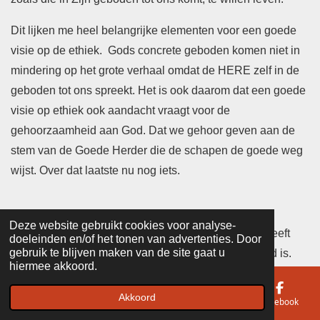
Dit lijken me heel belangrijke elementen voor een goede
visie op de ethiek. Gods concrete geboden komen niet in
mindering op het grote verhaal omdat de HERE zelf in de
geboden tot ons spreekt. Het is ook daarom dat een goede
visie op ethiek ook aandacht vraagt voor de
gehoorzaamheid aan God. Dat we gehoor geven aan de
stem van de Goede Herder die de schapen de goede weg
wijst. Over dat laatste nu nog iets.
Deze website gebruikt cookies voor analyse-
Gehoorzaamheid aan Gods concrete geboden heeft
doeleinden en/of het tonen van advertenties. Door
gebruik te blijven maken van de site gaat u
alles te maken met het grote verhaal van wie God is.
hiermee akkoord.
Dat betekent ook dat er bij het in liefde voor de HERE
leven sprake is van gehoorzaamheid. Gehoorzaamheid
Akkoord
E-mailadres
Telefoonnummer
Kaart
Facebook
die ook laat zien dat iemand zich in vertrouwen aan