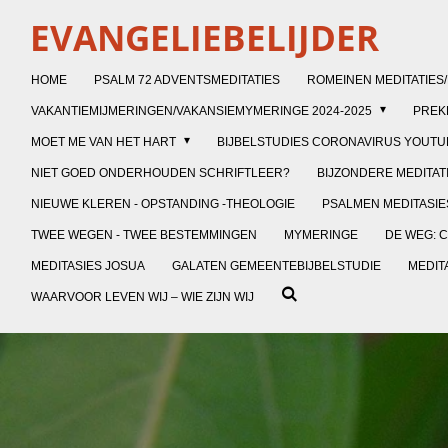
Ga
EVANGELIEBELIJDER
direct
naar
HOME
PSALM 72 ADVENTSMEDITATIES
ROMEINEN MEDITATIES
de
VAKANTIEMIJMERINGEN/VAKANSIEMYMERINGE 2024-2025
PRE
hoofdinhoud
MOET ME VAN HET HART
BIJBELSTUDIES CORONAVIRUS YOUTU
NIET GOED ONDERHOUDEN SCHRIFTLEER?
BIJZONDERE MEDITAT
NIEUWE KLEREN - OPSTANDING -THEOLOGIE
PSALMEN MEDITASIES
TWEE WEGEN - TWEE BESTEMMINGEN
MYMERINGE
DE WEG: C
MEDITASIES JOSUA
GALATEN GEMEENTEBIJBELSTUDIE
MEDIT
WAARVOOR LEVEN WIJ – WIE ZIJN WIJ