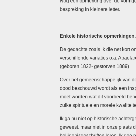
Nog een opmerking over de vormgevi
bespreking in kleinere letter.
Enkele historische opmerkingen.
De gedachte zoals ik die net kort 
verschillende variaties o.a. Abaela
(geboren 1822- gestorven 1889)
Over het gemeenschappelijk van dez
dood beschouwd wordt als een inspir
moet worden wat dit voorbeeld beh
zulke spirituele en morele kwaliteite
Ik ga nu niet op historische achterg
geweest, maar niet in onze plaats d
belijdenisgeschriften leren. Ik doe 