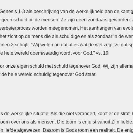
Genesis 1-3 als beschrijving van de werkelijkheid aan de kant
jk geen schuld bij de mensen. Ze zijn geen zondaars geworden
n verbeterproces worden meegenomen. Het aanhangen van evolut
 het zicht op de mens die als schuldige en als zondaar in de wer
n 3 schrijft: “Wij weten nu dat alles wat de wet zegt, zij dat sp
de hele wereld doemwaardig wordt voor God.” vs. 19
oor onze eigen schuld met schuld tegenover God. Wij zijn alle
 de hele wereld schuldig tegenover God staat.
de werkelijke situatie. Als die niet verandert, komt er de straf,
oorn over ons als mensen. Die toorn is er juist vanuit Zijn liefd
n liefde afgewezen. Daarom is Gods toorn een realiteit. De en