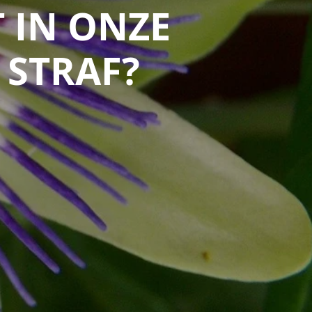
 IN ONZE
 STRAF?