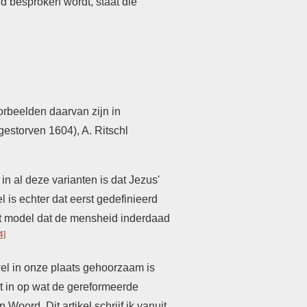
d besproken wordt, staat die
orbeelden daarvan zijn in
gestorven 1604), A. Ritschl
n al deze varianten is dat Jezus'
 is echter dat eerst gedefinieerd
it model dat de mensheid inderdaad
4]
 wel in onze plaats gehoorzaam is
et in op wat de gereformeerde
Woord. Dit artikel schrijf ik vanuit