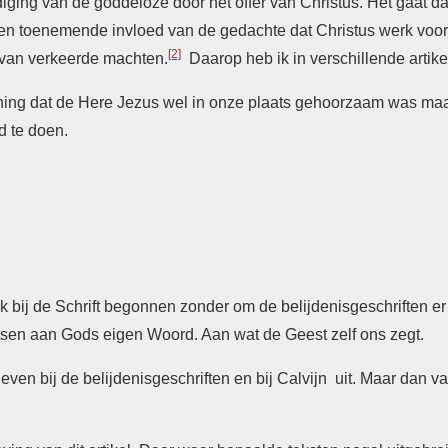
ging van de goddeloze door het offer van Christus. Het gaat da
een toenemende invloed van de gedachte dat Christus werk vooral
[2]
 van verkeerde machten.
Daarop heb ik in verschillende artik
ing dat de Here Jezus wel in onze plaats gehoorzaam was maar 
d te doen.
lijk bij de Schrift begonnen zonder om de belijdenisgeschriften er
etsen aan Gods eigen Woord. Aan wat de Geest zelf ons zegt.
even bij de belijdenisgeschriften en bij Calvijn uit. Maar dan v