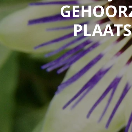
GEHOORZ
PLAATS