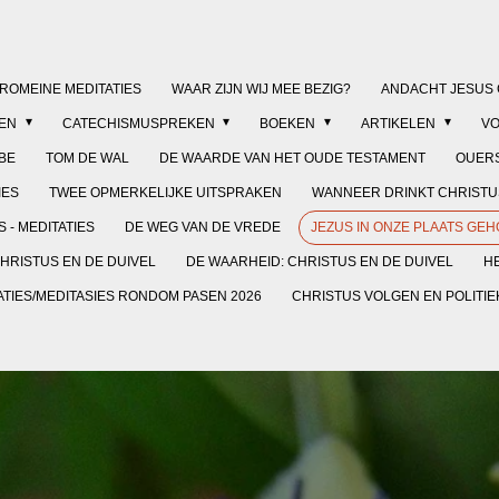
/ROMEINE MEDITATIES
WAAR ZIJN WIJ MEE BEZIG?
ANDACHT JESUS 
KEN
CATECHISMUSPREKEN
BOEKEN
ARTIKELEN
V
BE
TOM DE WAL
DE WAARDE VAN HET OUDE TESTAMENT
OUERS
IES
TWEE OPMERKELIJKE UITSPRAKEN
WANNEER DRINKT CHRISTUS
 - MEDITATIES
DE WEG VAN DE VREDE
JEZUS IN ONZE PLAATS GE
HRISTUS EN DE DUIVEL
DE WAARHEID: CHRISTUS EN DE DUIVEL
HE
ATIES/MEDITASIES RONDOM PASEN 2026
CHRISTUS VOLGEN EN POLITI