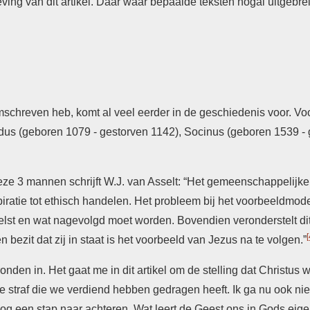
ng van dit artikel. Daar waar bepaalde teksten nogal uitgebrei
omschreven heb, komt al veel eerder in de geschiedenis voor. Vo
rdus (geboren 1079 - gestorven 1142), Socinus (geboren 1539 - 
e 3 mannen schrijft W.J. van Asselt: “Het gemeenschappelijke i
atie tot ethisch handelen. Het probleem bij het voorbeeldmodel
elst en wat nagevolgd moet worden. Bovendien veronderstelt d
[
n bezit dat zij in staat is het voorbeeld van Jezus na te volgen.”
ronden in. Het gaat me in dit artikel om de stelling dat Christus
e straf die we verdiend hebben gedragen heeft. Ik ga nu ook ni
nog een stap naar achteren. Wat leert de Geest ons in Gods eigen 