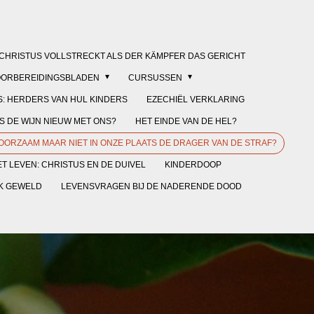
CHRISTUS VOLLSTRECKT ALS DER KÄMPFER DAS GERICHT
OORBEREIDINGSBLADEN
CURSUSSEN
: HERDERS VAN HUL KINDERS
EZECHIËL VERKLARING
 DE WIJN NIEUW MET ONS?
HET EINDE VAN DE HEL?
HOORZAAM MAAR NIET IN ONZE PLAATS DE DRAGER VAN DE STRAF?
T LEVEN: CHRISTUS EN DE DUIVEL
KINDERDOOP
EK GEWELD
LEVENSVRAGEN BIJ DE NADERENDE DOOD